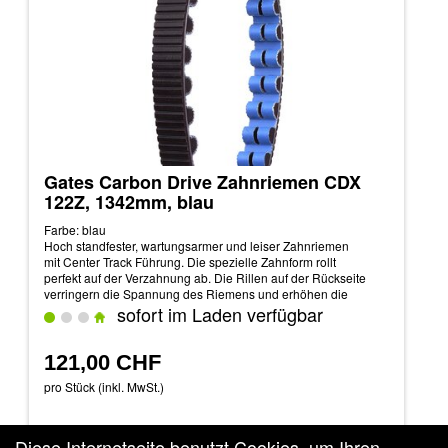
Gates Carbon Drive Zahnriemen CDX
122Z, 1342mm, blau
Farbe: blau
Hoch standfester, wartungsarmer und leiser Zahnriemen
mit Center Track Führung. Die spezielle Zahnform rollt
perfekt auf der Verzahnung ab. Die Rillen auf der Rückseite
verringern die Spannung des Riemens und erhöhen die
Effizenz bei der Kraftübertragung.
sofort im Laden verfügbar
121,00 CHF
pro Stück (inkl. MwSt.)
Diese Internetseite benutzt Cookies, um Ihren