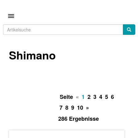
Toggle navigation
Shimano
Seite
«
1
2
3
4
5
6
7
8
9
10
»
286 Ergebnisse