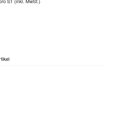
pro ST (inkl. MwSt.)
tikel