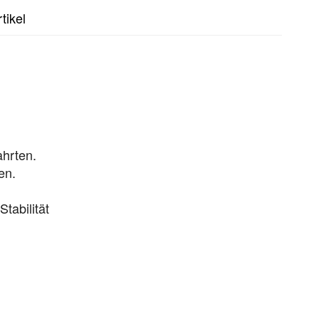
tikel
ahrten.
en.
tabilität